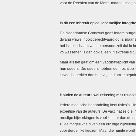
voor de Rechten van de Mens, maar dit mag be
Is dit een inbreuk op de lichamelijke integri
De Nederlandse Grondwet geeft iedere burger h
dwang vrijwel nooit gerechtvaardigd is, maar 
het is het lichaam van de persoon zelf dat in 
volwassenen is dan ook alleen in extreme situ
Maar als het gaat om een vaccinatieplicht van 
hun ouders. Die ouders hebben een recht op lic
is veel beperkter dan hun vrijheid om te bepal
Houden de auteurs wel rekening met risico’
Iedere medische behandeling kent risico’s. H
expertise van de auteurs. De vaccinaties die i
ernstige bijwerkingen is veel kleiner dan de
zij de mogelijkheid van een ernstige bijwerki
voor dergelijke keuzen. Maar die ruimte wordt 