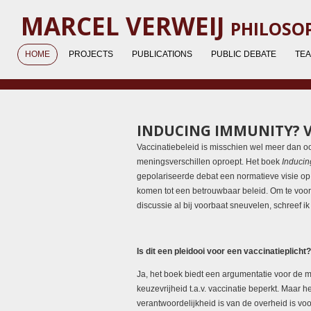
Ga
MARCEL VERWEIJ
PHILOSOP
direct
naar
HOME
PROJECTS
PUBLICATIONS
PUBLIC DEBATE
TE
de
hoofdinhoud
INDUCING IMMUNITY?
Vaccinatiebeleid is misschien wel meer dan o
meningsverschillen oproept. Het boek
Inducin
gepolariseerde debat een normatieve visie o
komen tot een betrouwbaar beleid. Om te vo
discussie al bij voorbaat sneuvelen, schreef i
Is dit een pleidooi voor een vaccinatieplicht?
Ja, het boek biedt een argumentatie voor de m
keuzevrijheid t.a.v. vaccinatie beperkt. Maar 
verantwoordelijkheid is van de overheid is voo