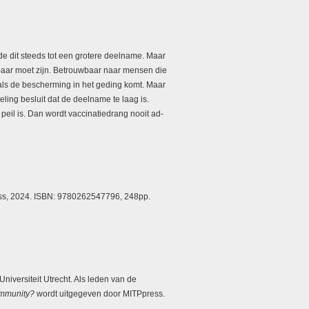
dde dit steeds tot een grotere deelname. Maar
uwbaar moet zijn. Betrouwbaar naar mensen die
ls de bescherming in het geding komt. Maar
ing besluit dat de deelname te laag is.
 peil is. Dan wordt vaccinatiedrang nooit ad-
s, 2024. ISBN: 9780262547796, 248pp.
Universiteit Utrecht. Als leden van de
Immunity?
wordt uitgegeven door MITPpress.