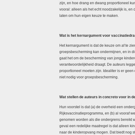
zijn, en hoe drang en dwang proportioneel k
vooral: alleen als het echt noodzakelijk is, e
laten om hun eigen keuze te maken.
Wat is het kernargument voor vaccinatiedr
Het kernargument is dat de keuze om af te zie
groepsbescherming kan ondermijnen, en in die
gaat het om de bescherming van jonge kinder
verantwoordelijkheid draagt. De auteurs leggen
proportioneel moeten zijn. Idealiter is er g
niet nodig voor groepsbescherming.
Wat stellen de auteurs in concreto voor in d
Hun voorstel is dat (a) de overheid een onder
Rijksvaccinatieprogramma, en (b) al vooraf wet
genomen worden als die ondergrens bereikt wor
geval een redelijke maatregel is dat alleen ki
naar de kinderopvang mogen. Dat biedt nog st