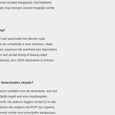
unnen worden toegepast. Dat betekent
n dan nog mensen zoveel mogelijk ruimte
ang?
n van vaccinatie het streven naar
 zin schadelijk is voor anderen. Vaak
en, waarvoor de overheid een bijzondere
 wel uit dat drang of dwang altijd
een dwang; een 100% deelname is immers
e Nederlandse situatie?
grens vaststelt voor de deelname
aan het
telijk regelt wat voor maatregelen
dt. De auteurs leggen uit dat (c) in dat
nderen die volgens het RVP zijn ingeënt,
eeds ruimte voor principiële weigeraars,