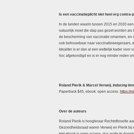
Is een vaccinatieplicht niet heel erg contra-
In de landen waarin tussen 2015 en 2020 een va
natuurlijk moet die stap pas gezet worden als 
de bescherming van vaccinatie omarmen, en d
ook betrouwbaar naar vaccinatieweigeraars, e
Idealiter is er dan al een wettelijk kader voor
hoc afgekondigd en is er nog minder reden om 
Roland Pierik & Marcel Verweij.
Inducing Im
Paperback $45, ebook: open access.
https://
Over de auteurs
Roland Pierik is hoogleraar Rechtsfilosofie aan
Gezondheidsraad waren Verweij en Pierik bij 
Het ebook is open access, dus gratis te down