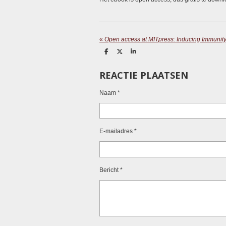
«
Open access at MITpress: Inducing Immunity
D
D
S
e
e
h
l
e
a
REACTIE PLAATSEN
e
l
r
n
e
Naam *
E-mailadres *
Bericht *