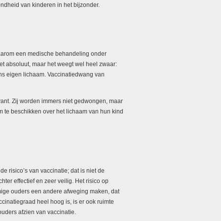
dheid van kinderen in het bijzonder.
g waarom een medische behandeling onder
niet absoluut, maar het weegt wel heel zwaar:
iens eigen lichaam. Vaccinatiedwang van
levant. Zij worden immers niet gedwongen, maar
om te beschikken over het lichaam van hun kind
risico’s van vaccinatie; dat is niet de
r effectief en zeer veilig. Het risico op
ommige ouders een andere afweging maken, dat
cinatiegraad heel hoog is, is er ook ruimte
ouders afzien van vaccinatie.