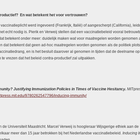
productief?
En wat betekent het voor vertrouwen?
ccinatieplicht werd ingevoerd (Frankrijk, Italië) of aangescherpt (California), lei
het echt nodig is. Pierik en Verweij stellen dat een vaccinatiebeleid vooral betro
at betekent onder meer: duidelijk maken wat voor maatregelen worden genomen a
n dat betekent dat geen ad-hoc maatregelen worden genomen als de politiek plotsel
 vaccinatiedrang, en is het besluit daarover al genomen in tijden dat de deelname op
te vrezen dat het beleid contra-productief zal uitpakken.
munity?
Justifying Immunization Policies in Times of Vaccine Hesitancy.
MITpres
mitpress.mit.edu/9780262547796/inducing-immunity/
 de Universiteit Maastricht. Marcel Verweij is hoogleraar Wijsgerige ethiek aan de 
elkaar meer dan 15 jaar betrokken bij het Nederlandse vaccinatiebeleid.
Inducing 
loaden.