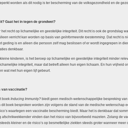
perkt worden als dit nodig is ter bescherming van de volksgezondheid en de gezon
teit? Gaat het in tegen de grondwet?
et recht op lichamelijke en geestelijke integriteit. Dit recht is ook de grondsla
alleen verricht kan worden op basis van
geïnformeerde toestemming
. Dat recht is 
het geding is en alleen die persoon zelf mag beslissen of er wordt ingegrepen in d
aties denkbaar.
kleine kinderen, is het beroep op lichamelijke en geestelijke integriteit minder re
hamelijke integriteit, maar dat betreft alleen hun eigen lichaam. En hun vrijheid 
en wat met hun eigen lijf gebeurt.
s van vaccinatie?
et boek
Inducing Immunity?
biedt geen medisch-wetenschappelijke bespreking van de 
n dit boek besproken worden zijn volgens de stand van de medische wetenschap echte
 risico’s waartegen een vaccinatie bescherming biedt. Maar het is denkbaar dat s
ng afschrikwekkender vinden dan het risico van bijvoorbeeld mazelen. Zolang de vac
steeds kleiner en de risico’s op besmettelijke ziekten steeds groter wanneer meer 