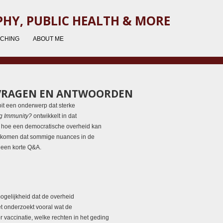
HY, PUBLIC HEALTH & MORE
ACHING
ABOUT ME
 VRAGEN EN ANTWOORDEN
oit een onderwerp dat sterke
g Immunity?
ontwikkelt in dat
p hoe een democratische overheid kan
orkomen dat sommige nuances in de
k een korte Q&A.
ogelijkheid dat de overheid
het onderzoekt vooral wat de
r vaccinatie, welke rechten in het geding