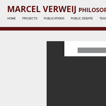
Ga
MARCEL VERWEIJ
PHILOSOP
direct
naar
HOME
PROJECTS
PUBLICATIONS
PUBLIC DEBATE
TEA
de
hoofdinhoud