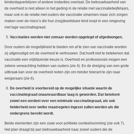
kinderdagverblijven of andere instanties overlaat. De betrouwbaarheid van
de overheid is niet alleen in het geding in de relatie met vaccinatietwijfelaars,
maar ook in de relatie met ouders die vaccinatie omarmen maar zich zorgen
maken over de risico’s die hun (nog)kwetsbare kind loopt in een omgeving
met lage vaccinatiegraad.
Vaccinaties worden niet zomaar worden opgelegd of afgedwongen.
Door ouders de mogelijkheid te bieden om af te zien van vaccinatie worden
zij uitgenodigd om de overheid te vertrouwen. Dat hoeft niet te betekenen dat
vaccinatie een vrijblijvende keuze is. Overheid en professionals mogen een
zekere verwachting hebben van ouders (zie 4). En de dreiging van een grote
uitbraak kan voor de overheid reden zijn om minder tolerant te zijn naar
weigeraars (zie 6).
De overheid is voorbereid op de mogelijke situatie waarin de
vaccinatiegraad onaanvaardbaar laag is geworden. Dat betekent
zowel een oordeel over een minimale vaccinatiegraad, als ook
helderheid over welke maatregelen ingezet zullen worden als die
ondergrens bereikt wordt.
Beide elementen zijn een zaak voor politieke oordeelsvorming (zie ook 7).
Het plan draagt bij aan betrouwbaarheid naar zowel ouders die de