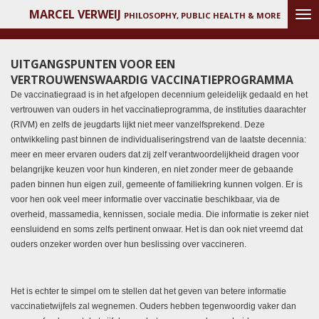
MARCEL VERWEIJ
Ga
PHILOSOPHY, PUBLIC HEALTH & MORE
direct
naar
de
UITGANGSPUNTEN VOOR EEN
hoofdinhoud
VERTROUWENSWAARDIG VACCINATIEPROGRAMMA
De vaccinatiegraad is in het afgelopen decennium geleidelijk gedaald en het
vertrouwen van ouders in het vaccinatieprogramma, de instituties daarachter
(RIVM) en zelfs de jeugdarts lijkt niet meer vanzelfsprekend. Deze
ontwikkeling past binnen de individualiseringstrend van de laatste decennia:
meer en meer ervaren ouders dat zij zelf verantwoordelijkheid dragen voor
belangrijke keuzen voor hun kinderen, en niet zonder meer de gebaande
paden binnen hun eigen zuil, gemeente of familiekring kunnen volgen. Er is
voor hen ook veel meer informatie over vaccinatie beschikbaar, via de
overheid, massamedia, kennissen, sociale media. Die informatie is zeker niet
eensluidend en soms zelfs pertinent onwaar. Het is dan ook niet vreemd dat
ouders onzeker worden over hun beslissing over vaccineren.
Het is echter te simpel om te stellen dat het geven van betere informatie
vaccinatietwijfels zal wegnemen. Ouders hebben tegenwoordig vaker dan