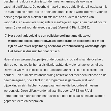
bescherming door vaccinatie zonder meer omarmen, als ook naar
vaccinatietwijfelaars. De overheid maakt er mee duidelijk dat zij waakzaam is
en maatregelen neemt als de deelnamegraad te laag wordt (relevant voor de
eerste groep), maar niettemin ruimte laat aan ouders die afzien van
vaccinatie, en eventuele stringentere maatregelen jegens hen
niet ad hoc
zal
nemen (relevant voor de tweede groep) (Verweij & Pierik, 2019).
Het vaccinatiebeleid is een politieke stellingname die zowel
wetenschappelijk onderbouwd als democratisch gelegitimeerd moet
zijn en waarover regelmatig openbaar verantwoording wordt afgelegd.
Het beleid is dus niet technocratisch.
Hoewel een wetenschappelijke onderbouwing cruciaal is kan de overheid
zich op een gevoelig thema als dit niet achter de wetenschap verschuilen.
De vraag wat voor infectierisico’s aanvaardbaar zijn is een politiek/moreel
oordeel. Een publieke verantwoording betreft onder meer een reflectie op de
deelnamegraad, hoe effectief het programma is gebleken, wat voor
bijwerkingen zich hebben voorgedaan en hoe die beoordeeld moeten
worden, etc. Deze cijfers worden al jaarlijks door LAREB en RIVM
gerapporteerd maar kunnen nadrukkelijker door de staatssecretaris worden
gepresenteerd en besproken.