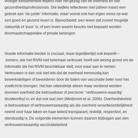
vroeger fundamentele twijfels over het gezag van de overheid en van
gezondheidsprofessionals. Die twijfels reflecteren niet (alleen maar) een
gebrek aan ‘de juiste’ informatie, maar vooral ook hun eigen visies op wat
een goed en gezond leven is. Bijvoorbeeld: een leven dat zoveel mogelijk
natuurlijk of ‘puur’ is, of een leven waarin keuzes niet bepaald worden
doormaatschappelijke of private belangen.
Goede informatie bieden is cruciaal, maar tegelijkertijd ook beperkt
–
immers, wie het RIVM niet helemaal vertrouwt, heeft ook weinig grond om de
informatie die het RIVM beschikbaar stelt, voor waar aan te nemen.
Vertrouwen is dan ook niet iets dat de overheid eenvoudig kan
bewerkstelligen of bevorderen door de baten van vaccinatie beter voor het
voetlicht te brengen. Het kan uiteindelijk alleen maar
verdiend
worden
dooreen overheid die betrouwbaar of preciezer: ‘vertrouwens-waardig’
(trustworthy) is, en dat ook laat zien (Meijboom et al, 2006). Overheidsbeleid
is betrouwbaar of vertrouwenswaardig als die overheid verantwoordelijkheid
neemt voor haar taken en haar beleid transparant, redelijk, respectvol, en
standvastig is. De volgende elementen kunnen daarom bijdragen aan een
vertrouwenswaardig vaccinatiebeleid: